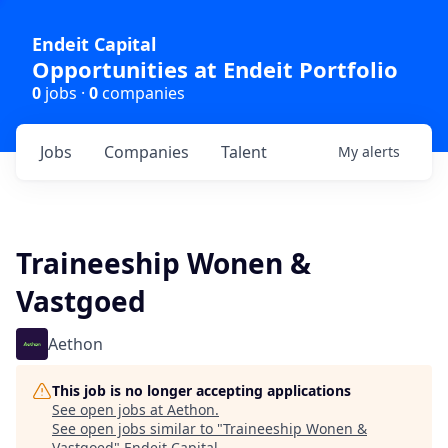
Endeit Capital
Opportunities at Endeit Portfolio
0
jobs ·
0
companies
Jobs
Companies
Talent
My
alerts
Traineeship Wonen &
Vastgoed
Aethon
This job is no longer accepting applications
See open jobs at
Aethon
.
See open jobs similar to "
Traineeship Wonen &
Vastgoed
"
Endeit Capital
.