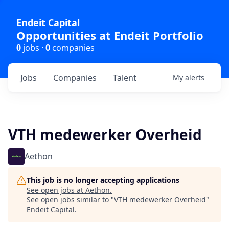
Endeit Capital
Opportunities at Endeit Portfolio
0
jobs ·
0
companies
Jobs
Companies
Talent
My
alerts
VTH medewerker Overheid
Aethon
This job is no longer accepting applications
See open jobs at
Aethon
.
See open jobs similar to "
VTH medewerker Overheid
"
Endeit Capital
.