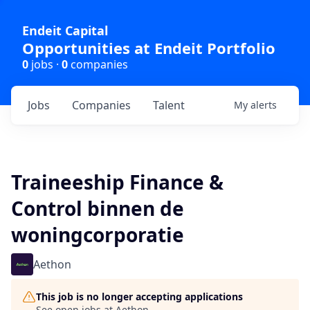
Endeit Capital
Opportunities at Endeit Portfolio
0
jobs ·
0
companies
Jobs
Companies
Talent
My
alerts
Traineeship Finance &
Control binnen de
woningcorporatie
Aethon
This job is no longer accepting applications
See open jobs at
Aethon
.