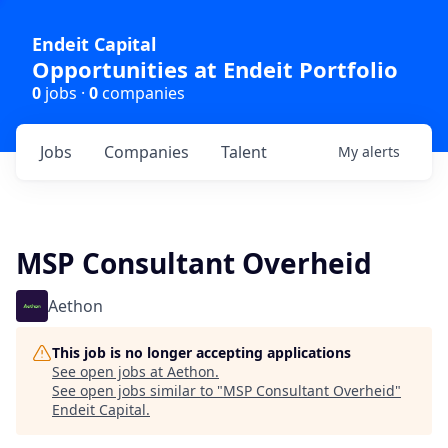
Endeit Capital
Opportunities at Endeit Portfolio
0
jobs ·
0
companies
Jobs
Companies
Talent
My
alerts
MSP Consultant Overheid
Aethon
This job is no longer accepting applications
See open jobs at
Aethon
.
See open jobs similar to "
MSP Consultant Overheid
"
Endeit Capital
.